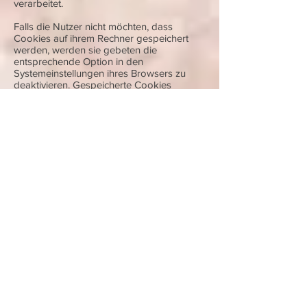
verarbeitet.
Falls die Nutzer nicht möchten, dass
Cookies auf ihrem Rechner gespeichert
werden, werden sie gebeten die
entsprechende Option in den
Systemeinstellungen ihres Browsers zu
deaktivieren. Gespeicherte Cookies
können in den Systemeinstellungen des
Browsers gelöscht werden. Der Ausschluss
von Cookies kann zu
Funktionseinschränkungen dieses
Onlineangebotes führen.
Ein genereller Widerspruch gegen den
Einsatz der zu Zwecken des
Onlinemarketing eingesetzten Cookies
kann bei einer Vielzahl der Dienste, vor
allem im Fall des Trackings, über die US-
amerikanische Seite
http://www.aboutads.info/choices/
oder die
EU-Seite
http://www.youronlinechoices.com/
erklärt
werden. Des Weiteren kann die
Speicherung von Cookies mittels deren
Abschaltung in den Einstellungen des
Browsers erreicht werden. Bitte beachten